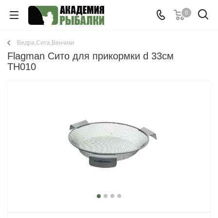
0
Ведра,Сита,Венчики
Flagman Сито для прикормки d 33см
TH010