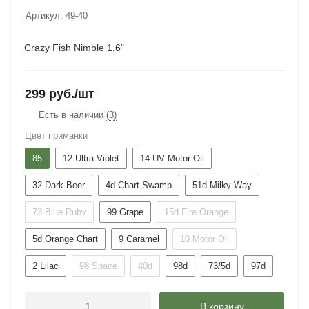
Артикул:
49-40
Crazy Fish Nimble 1,6"
299
руб.
/шт
Есть в наличии
(3)
Цвет приманки
85
12 Ultra Violet
14 UV Motor Oil
32 Dark Beer
4d Chart Swamp
51d Milky Way
73 Blue Ruby
99 Grape
15d Fire Orange
5d Orange Chart
9 Caramel
10 Motor Oil
2 Lilac
98 Space
40d
98d
73/5d
97d
В корзину