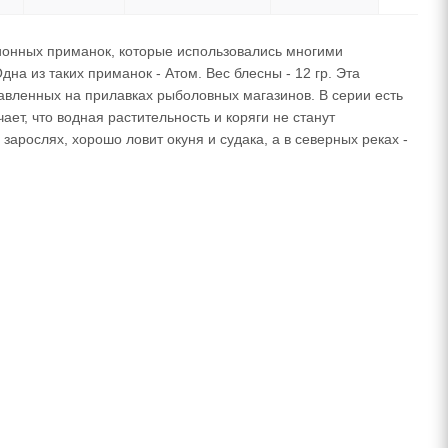
ионных приманок, которые использовались многими
а из таких приманок - Атом. Вес блесны - 12 гр. Эта
авленных на прилавках рыболовных магазинов. В серии есть
ет, что водная растительность и коряги не станут
арослях, хорошо ловит окуня и судака, а в северных реках -