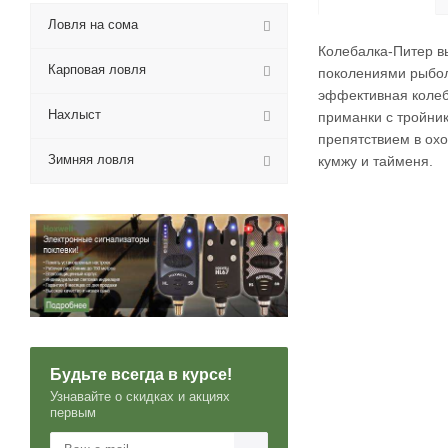
Ловля на сома
Колебалка-Питер в
Карповая ловля
поколениями рыболо
эффективная колеб
Нахлыст
приманки с тройник
препятствием в охо
Зимняя ловля
кумжу и тайменя.
Будьте всегда в курсе!
Узнавайте о скидках и акциях
первым