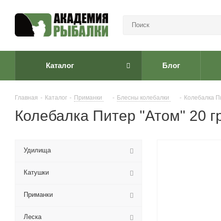
Каталог
Блог
Главная
-
Каталог
-
Приманки
-
Блесны колебалки
-
Колебалка Пи
Колебалка Питер "Атом" 20 г
Удилища
Катушки
Приманки
Леска