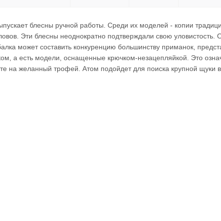
ыпускает блесны ручной работы. Среди их моделей - копии традиц
вов. Эти блесны неоднократно подтверждали свою уловистость. Одн
алка может составить конкуренцию большинству приманок, предст
ом, а есть модели, оснащенные крючком-незацепляйкой. Это означа
те на желанный трофей. Атом подойдет для поиска крупной щуки в з