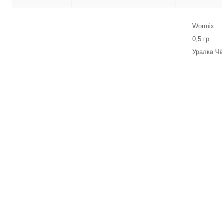
Wormix
0,5 гр
Уралка Ч