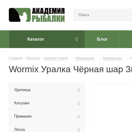
Каталог
Блог
Главная
-
Каталог
-
Зимняя ловля
-
Мормышки
-
Мормышки
-
Wormix Уралка Чёрная шар З
Удилища
Катушки
Приманки
Леска