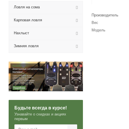
Ловля на сома
Производитель
Карповая ловля
Вес
Модель
Нахлыст
Зимняя ловля
Будьте всегда в курсе!
Узнавайте о скидках и акциях
первым