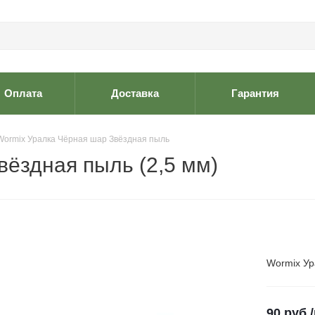
Оплата
Доставка
Гарантия
Wormix Уралка Чёрная шар Звёздная пыль
вёздная пыль (2,5 мм)
Wormix Ур
90
руб.