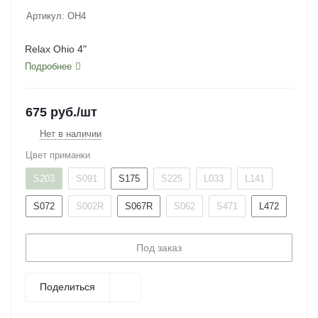
Артикул:
OH4
Relax Ohio 4"
Подробнее
675
руб.
/шт
Нет в наличии
Цвет приманки
S203
S091
S175
S225
L033
L141
S072
S002R
S067R
S062
S471
L472
Под заказ
Поделиться