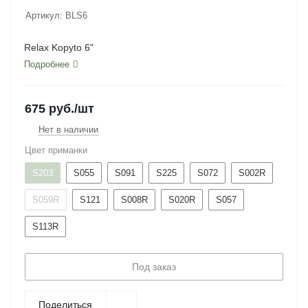
Артикул:
BLS6
Relax Kopyto 6"
Подробнее
675
руб.
/шт
Нет в наличии
Цвет приманки
S203
S055
S091
S225
S072
S002R
S059R
S121
S008R
S020R
S057
S113R
Под заказ
Поделиться