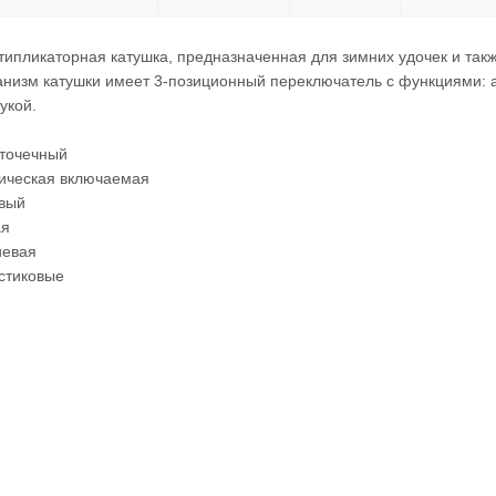
ипликаторная катушка, предназначенная для зимних удочек и так
ханизм катушки имеет 3-позиционный переключатель с функциями: 
укой.
оточечный
ническая включаемая
евый
ая
иевая
астиковые