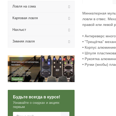
Ловля на сома
Миниатюрная мульт
Карповая ловля
ловли в отвес. Ме
правой или левой р
Нахлыст
• Антиреверс мног
Зимняя ловля
• "Трещётка" меха
• Корпус алюмини
• Шпуля пластиков
• Рукоятка алюмин
• Ручки (кнобы) пл
Будьте всегда в курсе!
Узнавайте о скидках и акциях
первым