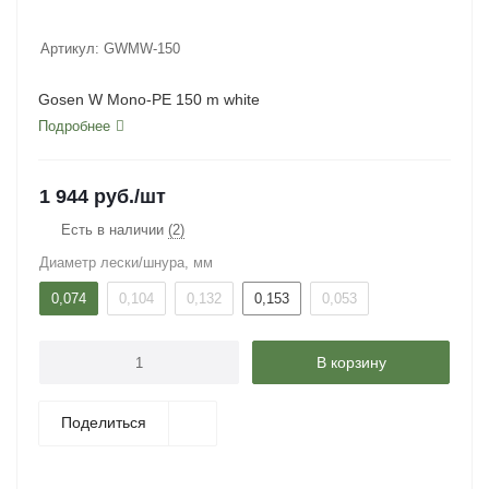
Артикул:
GWMW-150
Gosen W Mono-PE 150 m white
Подробнее
1 944
руб.
/шт
Есть в наличии
(2)
Диаметр лески/шнура, мм
0,074
0,104
0,132
0,153
0,053
В корзину
Поделиться