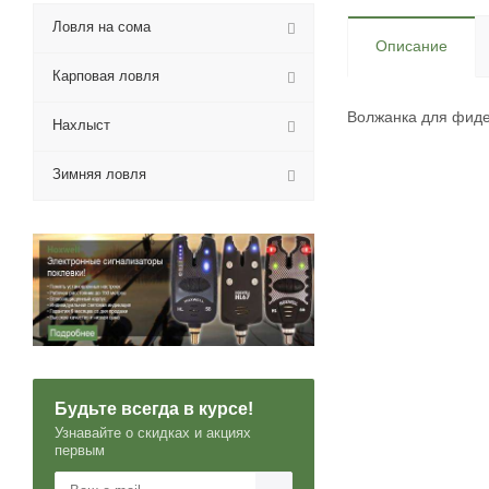
Ловля на сома
Описание
Карповая ловля
Волжанка для фиде
Нахлыст
Зимняя ловля
Будьте всегда в курсе!
Узнавайте о скидках и акциях
первым