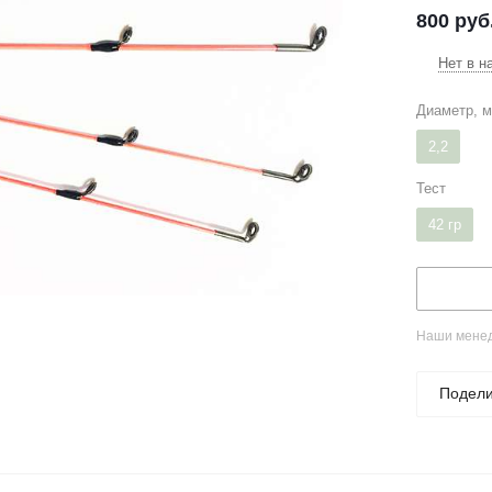
800
руб
Нет в н
Диаметр, 
2,2
Тест
42 гр
Наши менед
Подели