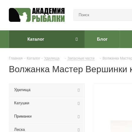
Каталог
Блог
Главная
-
Каталог
-
Удилища
-
Запасные части
-
Волжанка Мастер
Волжанка Мастер Вершинки к 
Удилища
Катушки
Приманки
Леска