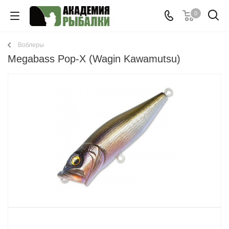
0
Воблеры
Megabass Pop-X (Wagin Kawamutsu)