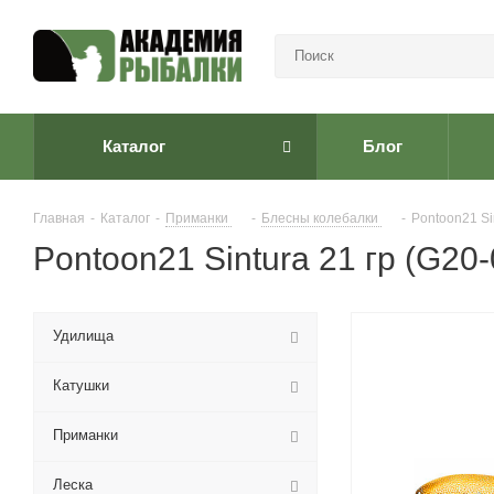
Каталог
Блог
Главная
-
Каталог
-
Приманки
-
Блесны колебалки
-
Pontoon21 Si
Pontoon21 Sintura 21 гр (G20-
Удилища
Катушки
Приманки
Леска