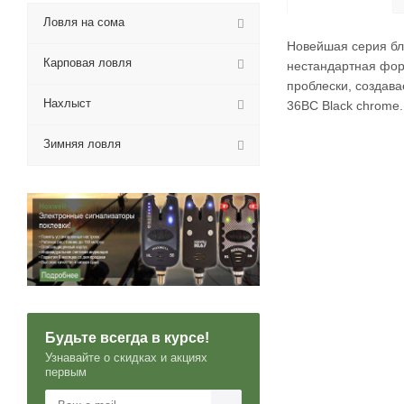
Ловля на сома
Новейшая серия бл
Карповая ловля
нестандартная форм
проблески, создав
Нахлыст
36BC Black chrome.
Зимняя ловля
Будьте всегда в курсе!
Узнавайте о скидках и акциях
первым