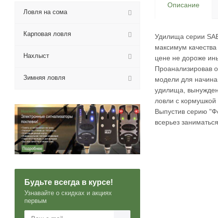
Описание
Ловля на сома
Карповая ловля
Удилища серии SAB
максимум качества 
Нахлыст
цене не дороже ины
Проанализировав о
Зимняя ловля
модели для начина
удилища, вынужден
ловли с кормушкой
Выпустив серию "Ф
всерьез заниматьс
Будьте всегда в курсе!
Узнавайте о скидках и акциях
первым