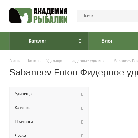
Каталог
Блог
Главная
-
Каталог
-
Удилища
-
Фидерные удилища
-
Sabaneev Fo
Sabaneev Foton Фидерное уди
Удилища
Катушки
Приманки
Леска