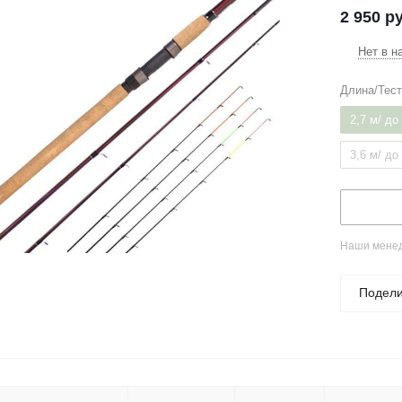
2 950
ру
Нет в н
Длина/Тес
2,7 м/ до
3,6 м/ до
Наши менед
Подели