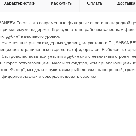
Характеристики
Как купить
Оплата
Доставка
ANEEV Foton - это современные фидерные снасти по народной це
при минимуме издержек. В результате по рабочим качествам фидер
х "дубин" начального уровня.
течественный рынок фидерных удилищ, маркетологи ТЦ SABANEEV 
ющих или ограниченных в средствах фидеристов. Рыболов, который
 был довольствоваться унылыми дубинами с невнятным строем, 
 и скорее отпугивающими массы от фидера, чем привлекающими их
отон-Фидер", мы дали в руки таким рыболовам полноценный, грамо
я фидерной ловлей и совершенствовать свое ма