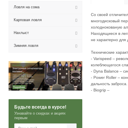
Ловля на сома
Со своей отличител
Карповая ловля
многодисковый пер
холоднокованую ал
Нахлыст
Находящиеся в лег
не характерно для 
Зимняя ловля
Технические характ
- Varispeed – рев
колеблющегося сла
- Dyna Balance – 
- Power Roller – к
дальность заброса.
- Biogrip –
Будьте всегда в курсе!
Узнавайте о скидках и акциях
первым