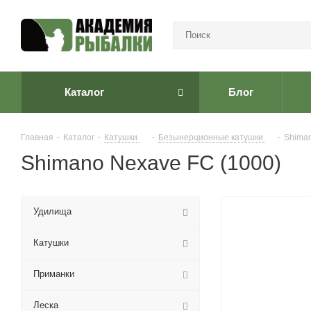
Каталог
Блог
Главная
-
Каталог
-
Катушки
-
Безынерционные катушки
-
Shima
Shimano Nexave FC (1000)
Удилища
Катушки
Приманки
Леска