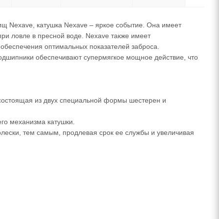
ищ Nexave, катушка Nexave – яркое событие. Она имеет
ри ловле в пресной воде. Nexave также имеет
обеспечения оптимальных показателей заброса.
одшипники обеспечивают супермягкое мощное действие, что
, состоящая из двух специальной формы шестерен и
го механизма катушки.
олески, тем самым, продлевая срок ее службы и увеличивая