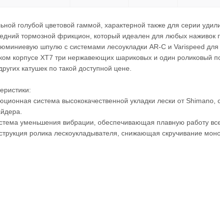
ьной голубой цветовой гаммой, характерной также для серии удил
едний тормозной фрикцион, который идеален для любых наживок п
юминиевую шпулю с системами лесоукладки AR-С и Varispeed для 
ком корпусе ХТ7 три нержавеющих шариковых и один роликовый п
других катушек по такой доступной цене.
еристики:
олюционная система высококачественной укладки лески от Shimano
йдера.
система уменьшения вибрации, обеспечивающая плавную работу все
онструкция ролика лескоукладывателя, снижающая скручивание мон