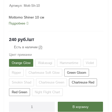
Артикул:
Mott-Sh-10
Mottomo Shiner 10 см
Подробнее
240
руб.
/шт
Есть в наличии
(2)
Цвет приманки
Orange Glow
Wakasagi
Hammertime
Violet
Ripper
Chartreuse Soft Glow
Green Gloom
Smokin Shad
Chartreuse Green
Chartreuse Red
Red Green
Night Flight Chart
В корзину