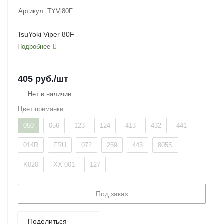
Артикул:
TYVi80F
TsuYoki Viper 80F
Подробнее
405
руб.
/шт
Нет в наличии
Цвет приманки
050
056
123
124
413
432
441
014R
FRU
072
259
443
805S
K020
XX-001
127
Под заказ
Поделиться