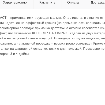
Характеристики
Как купить
Оплата
Доставка
CT – приманка, имитирующая малька. Она лишена, в отличие от т
ли надеть ее на оффсетный крючок (на приманке есть специальные 
равномерной проводке приманка достаточно активно колеблется из 
 факт, что технически KEITECH SHAD IMPACT сделан из двух матер
ей – насыщенный солью тонущий. Благодаря этому на падении, или
ожение, а на активной проводке – весьма резво всплывает. Кроме 
а, как на шарнирной оснастке, так и с джиг головкой. Прекрасно 
мерах: 3 и 4 дюйма.