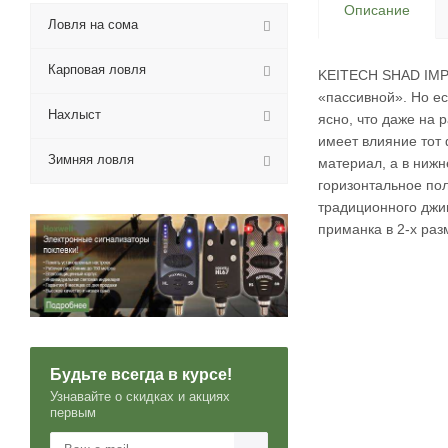
Описание
Ловля на сома
Карповая ловля
KEITECH SHAD IMPA
«пассивной». Но ес
Нахлыст
ясно, что даже на 
имеет влияние тот
Зимняя ловля
материал, а в нижн
горизонтальное пол
традиционного джиг
приманка в 2-х раз
Будьте всегда в курсе!
Узнавайте о скидках и акциях
первым