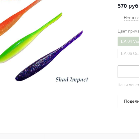
570
руб
Нет в н
Цвет прим
EA 04 Vio
EA 06 Or
Наши менед
Подели