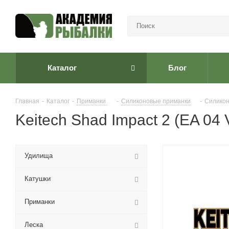
Каталог
Блог
Главная
-
Каталог
-
Приманки
-
Cиликоновые приманки
-
Силикон
Keitech Shad Impact 2 (EA 04 V
Удилища
Катушки
Приманки
Леска