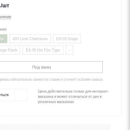
.
/шт
аличии
анки
let
424 Lime Chartreuse
EA 03 Grape
ange Flash
EA 05 Hot Fire Tiger
-
Под заказ
жеры обязательно свяжутся с вами и уточнят условия заказа
Цена действительна только для интернет-
ться
магазина и может отличаться от цен в
розничных магазинах