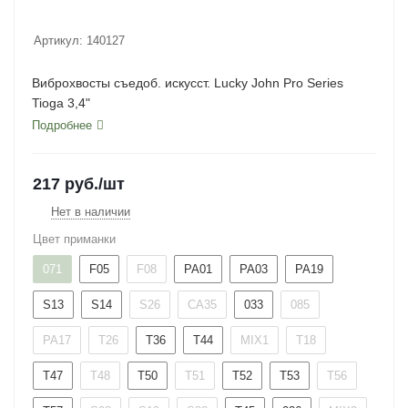
Артикул:
140127
Виброхвосты съедоб. искусст. Lucky John Pro Series
Tioga 3,4"
Подробнее
217
руб.
/шт
Нет в наличии
Цвет приманки
071
F05
F08
PA01
PA03
PA19
S13
S14
S26
CA35
033
085
PA17
T26
T36
T44
MIX1
T18
T47
T48
T50
T51
T52
T53
T56