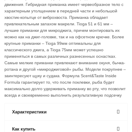
движения. Гибридная приманка имеет червеобразное тело с
характерным утолщением в передней части и небольшой
хвостик-копытце от виброхвоста. Приманка обладает
привлекательным запахом макрели. Tioga 51 и 61 мм –
лучшие приманки для микроджига, причем монтировать их
можно как на джиг-головке, так и на офсетном крючке. Более
крупные приманки – Tioga 99мм оптимальны для
классического джига, а Tioga 75мм может успешно
применяться в самых различных разнесенных оснастках.
Самые мелкие приманки привлекают внимание окуня, бычка-
ротана и другой «микроджиговой» рыбы. Модели покрупнее –
заинтересуют щуку и судака. Формула Scent&Taste Inside
Formula гарантирует то, что после поклевки, рыба будет
максимально долго удерживать приманку во рту, что позволит
всегда и своевременно выполнить результативную подсечку
Характеристики
Как купить