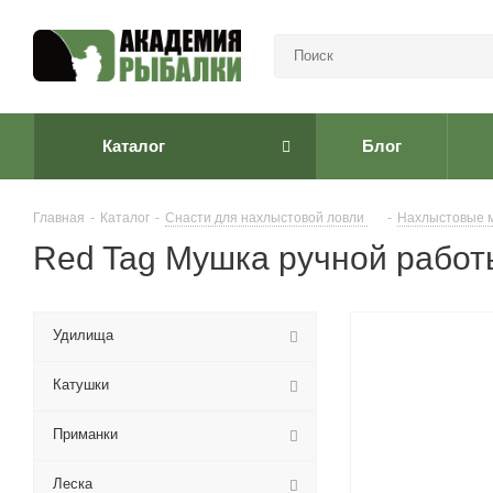
Каталог
Блог
Главная
-
Каталог
-
Снасти для нахлыстовой ловли
-
Нахлыстовые 
Red Tag Мушка ручной работ
Удилища
Катушки
Приманки
Леска