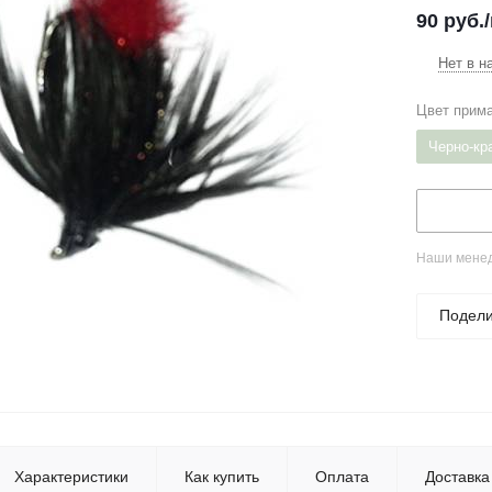
90
руб.
Нет в н
Цвет прим
Черно-кр
Наши менед
Подели
Характеристики
Как купить
Оплата
Доставка