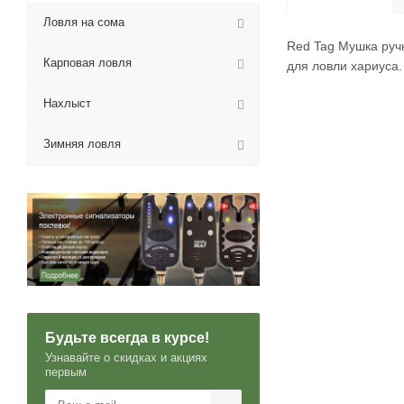
Ловля на сома
Red Tag Мушка руч
Карповая ловля
для ловли хариуса.
Нахлыст
Зимняя ловля
Будьте всегда в курсе!
Узнавайте о скидках и акциях
первым