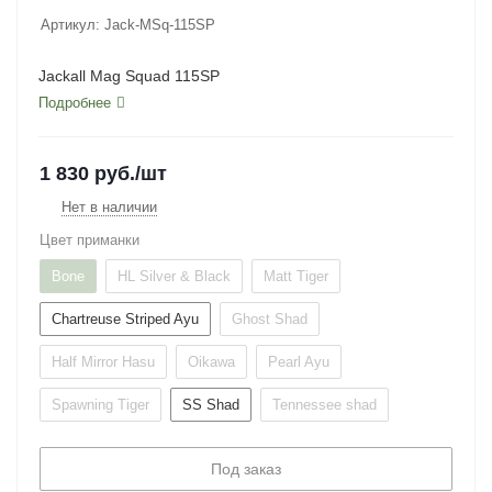
Артикул:
Jack-MSq-115SP
Jackall Mag Squad 115SP
Подробнее
1 830
руб.
/шт
Нет в наличии
Цвет приманки
Bone
HL Silver & Black
Matt Tiger
Chartreuse Striped Ayu
Ghost Shad
Half Mirror Hasu
Oikawa
Pearl Ayu
Spawning Tiger
SS Shad
Tennessee shad
Под заказ