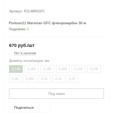
Артикул:
P21-MRXGFC
Pontoon21 Marxman GFC флюорокарбон 30 м
Подробнее
670
руб.
/шт
Нет в наличии
Диаметр лески/шнура, мм
0,148
0,165
0,185
0,205
0,215
0,235
0,26
0,285
0,31
0,33
0,37
Под заказ
Поделиться