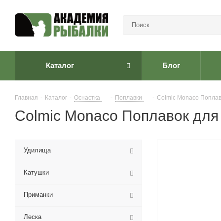
Каталог
Блог
Главная
-
Каталог
-
Оснастка
-
Поплавки
-
Colmic Monaco Попла
Colmic Monaco Поплавок для 
Удилища
Катушки
Приманки
Леска