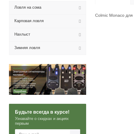
Ловля на сома
Colmic Monaco для
Карповая ловля
Нахлыст
Зимняя ловля
Будьте всегда в курсе!
Узнавайте о скидках и акциях
первым