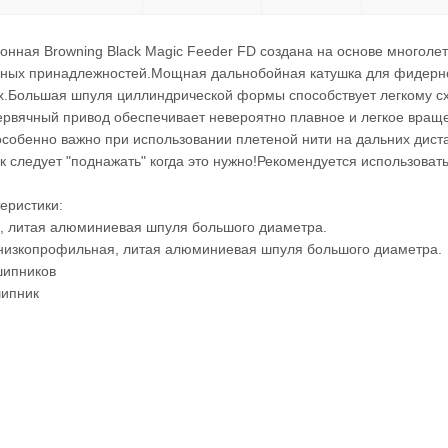
онная Browning Black Magic Feeder FD создана на основе многол
ых принадлежностей.Мощная дальнобойная катушка для фидерной
х.Большая шпуля циллиндрической формы способствует легкому сх
ервячный привод обеспечивает невероятно плавное и легкое вращ
 особенно важно при использовании плетеной нити на дальних дис
к следует "поднажать" когда это нужно!Рекомендуется использова
еристики:
, литая алюминиевая шпуля большого диаметра.
 низкопрофильная, литая алюминиевая шпуля большого диаметра.
шипников
шипник