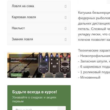
Ловля на сома
Катушка безынерци
Карповая ловля
фидерных рыболовн
дальних дистанция
Нахлыст
петель. Сложный ч
укладку лески, что
Зимняя ловля
плечом позволят ка
Технические характ
- Низкопрофильная
- Запасная шпуля,
- 6 шариковых под
- 1 роликовый под
- Мгновенный
Будьте всегда в курсе!
Узнавайте о скидках и акциях
первым