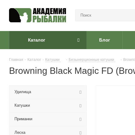
Каталог
Блог
Главная
-
Каталог
-
Катушки
-
Безынерционные катушки
-
Browni
Browning Black Magic FD (Bro
Удилища
Катушки
Приманки
Леска