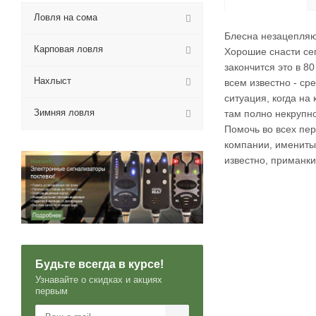
Ловля на сома
Блесна незацепляю
Карповая ловля
Хорошие снасти сег
закончится это в 8
Нахлыст
всем известно - ср
ситуация, когда на
Зимняя ловля
там полно некрупно
Помочь во всех пе
компании, имениты
известно, приманки
Будьте всегда в курсе!
Узнавайте о скидках и акциях
первым