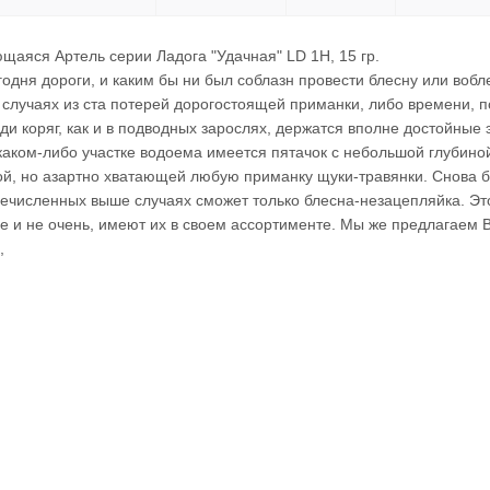
щаяся Артель серии Ладога "Удачная" LD 1H, 15 гр.
одня дороги, и каким бы ни был соблазн провести блесну или вобле
0 случаях из ста потерей дорогостоящей приманки, либо времени, 
еди коряг, как и в подводных зарослях, держатся вполне достойные
 каком-либо участке водоема имеется пятачок с небольшой глубиной
й, но азартно хватающей любую приманку щуки-травянки. Снова бе
речисленных выше случаях сможет только блесна-незацепляйка. Это
е и не очень, имеют их в своем ассортименте. Мы же предлагаем 
,