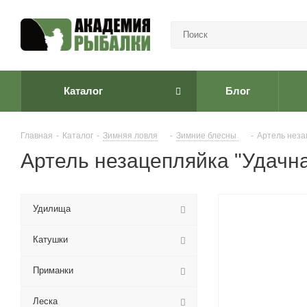
Каталог
Блог
Главная
-
Каталог
-
Зимняя ловля
-
Зимние блесны
-
Артель неза
Артель незацепляйка "Удачная
Удилища
Катушки
Приманки
Леска