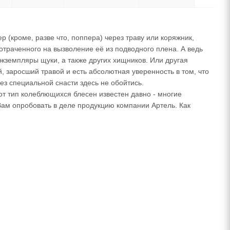
р (кроме, разве что, поппера) через траву или коряжник,
потраченного на вызволение её из подводного плена. А ведь
 экземпляры щуки, а также других хищников. Или другая
, заросший травой и есть абсолютная уверенность в том, что
з специальной снасти здесь не обойтись.
т тип колеблющихся блесен известен давно - многие
Вам опробовать в деле продукцию компании Артель. Как