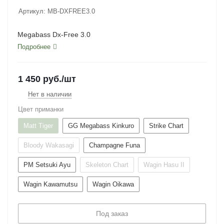
Артикул:
MB-DXFREE3.0
Megabass Dx-Free 3.0
Подробнее
1 450
руб.
/шт
Нет в наличии
Цвет приманки
Matt Tiger
GG Megabass Kinkuro
Strike Chart
Bloody Wakasagi
Champagne Funa
PM Setsuki Ayu
Skeleton Chart
Wagin Hasu II
Wagin Kawamutsu
Wagin Oikawa
Под заказ