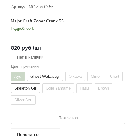
Артикул:
MC-Zon-Cr-55F
Major Craft Zoner Crank 55
Подробнее
820
руб.
/шт
Нет в наличии
Цвет приманки
Ayu
Ghost Wakasagi
Oikawa
Mirror
Chart
Skeleton Gill
Gold Yamame
Hasu
Brown
Silver Ayu
Под заказ
Поделиться