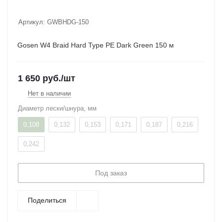
Артикул:
GWBHDG-150
Gosen W4 Braid Hard Type PE Dark Green 150 м
1 650
руб.
/шт
Нет в наличии
Диаметр лески/шнура, мм
0,108
0,132
0,153
0,171
0,187
0,216
0,242
Под заказ
Поделиться