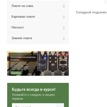
Ловля на сома
Складной подсачек 
Карповая ловля
Нахлыст
Зимняя ловля
Будьте всегда в курсе!
Узнавайте о скидках и акциях
первым