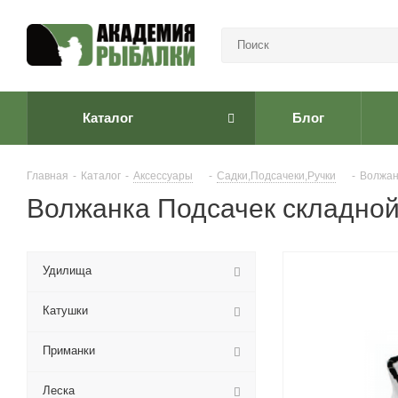
Каталог
Блог
Главная
-
Каталог
-
Аксессуары
-
Садки,Подсачеки,Ручки
-
Волжан
Волжанка Подсачек складной (
Удилища
Катушки
Приманки
Леска