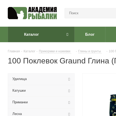
Каталог
Блог
Главная
-
Каталог
-
Прикормки и наживки
-
Глины и грунты
-
100 
100 Поклевок Graund Глина (
Удилища
Катушки
Приманки
Леска