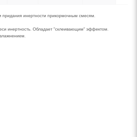
и придания инертности прикормочным смесям.
меси инертность. Обладает "склеивающим" эффектом.
увлажнением.