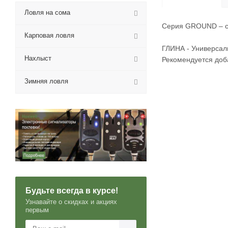
Ловля на сома
Серия GROUND – сп
Карповая ловля
ГЛИНА - Универсал
Нахлыст
Рекомендуется доб
Зимняя ловля
Будьте всегда в курсе!
Узнавайте о скидках и акциях
первым