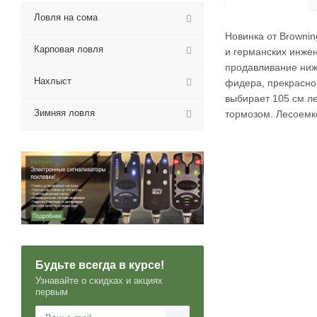
Ловля на сома
Новинка от Browni
Карповая ловля
и германских инже
продавливание нижн
Нахлыст
фидера, прекрасно
выбирает 105 см л
Зимняя ловля
тормозом. Лесоемко
Будьте всегда в курсе!
Узнавайте о скидках и акциях
первым