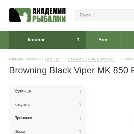
Каталог
Блог
Главная
-
Каталог
-
Катушки
-
Безынерционные катушки
-
Browni
Browning Black Viper MK 850 
Удилища
Катушки
Приманки
Леска