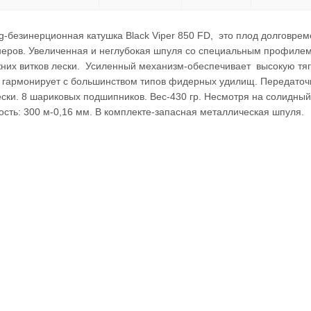
ng-безинерционная катушка Black Viper 850 FD, это плод долговр
неров. Увеличенная и неглубокая шпуля со специальным профил
их витков лески. Усиленный механизм-обеспечивает высокую тягу.
 гармонирует с большинством типов фидерных удилищ. Передаточно
ески. 8 шариковых подшипников. Вес-430 гр. Несмотря на солидн
сть: 300 м-0,16 мм. В комплекте-запасная металлическая шпуля.