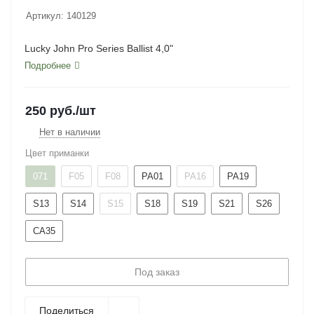
Артикул:
140129
Lucky John Pro Series Ballist 4,0"
Подробнее
250
руб.
/шт
Нет в наличии
Цвет приманки
071
F05
F08
PA01
PA16
PA19
S13
S14
S15
S18
S19
S21
S26
CA35
Под заказ
Поделиться