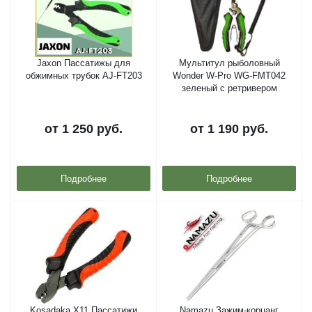
Jaxon Пассатижы для
Мультитул рыболовный
обжимных трубок AJ-FT203
Wonder W-Pro WG-FMT042
зеленый с ретривером
от
1 250 руб.
от
1 190 руб.
Подробнее
Подробнее
Kosadaka X11 Пассатижи
Namazu Зажим-корцанг