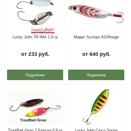
Lucky John TR IMA 1,8 гр
Mepps Syclops AG/Rouge
от
233 руб.
от
640 руб.
Подробнее
Подробнее
TroutBait Grosi 2 Блесна 0,9 гр
Lucky John Croco Spoon