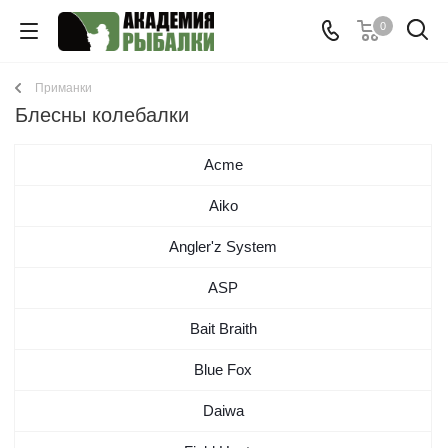
0
Приманки
Блесны колебалки
Acme
Aiko
Angler'z System
ASP
Bait Braith
Blue Fox
Daiwa